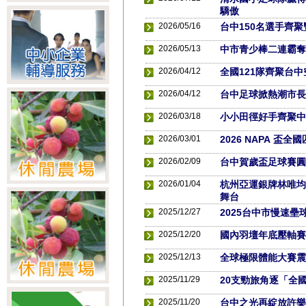
驕傲
2026/05/16
台中150名選手齊
2026/05/13
中市青少棒二連霸奪
2026/04/12
全國121隊齊聚台
2026/04/12
台中足球掀熱潮市長
2026/03/18
小小田徑好手齊聚中
2026/03/01
2026 NAPA 盃
2026/02/09
台中賀歲盃足球賽圓
2026/01/04
杭州亞運銀牌林唯均
舞台
2025/12/27
2025台中市慢速
2025/12/20
國內羽壇年底壓軸賽
2025/12/13
全球極限體能大賽震
2025/11/29
20支勁旅角逐「全
2025/11/20
台中之光再綻放許樂勇