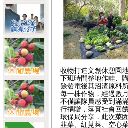
收物打造文創休憩園
下班時間整地作畦、
餘發電後其沼渣原料
每一株作物，經過數
不僅讓隊員感受到滿
行捐贈，落實社會回
環保局分享，此次菜
韭菜、紅莧菜、空心