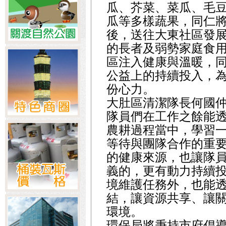
瓜、芥菜、菜瓜、毛
瓜等多樣蔬果，同仁
後，送往大東社區發
的長者及弱勢家庭食
區注入健康與溫暖，
公益上的持續投入，
份心力。
大肚區清潔隊長何國
隊員們在工作之餘能
農耕過程當中，學習
等待與團隊合作的重
的健康來源，也讓隊
義的，更有動力持續
境維護任務外，也能
結，讓資源共享、讓
環境。
環保局將秉持市府倡