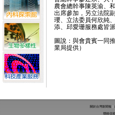
農會總幹事陳英渝、
出席參加，另立法院
瓔、立法委員何欣純
添、邱愛珊服務處皆
圖說：與會貴賓一同
業局提供）