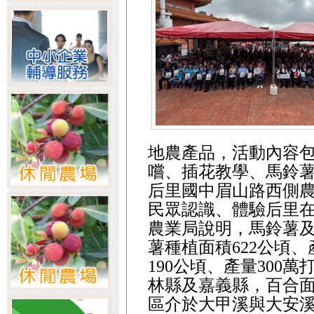
地農產品，活動內容
嚐、插花教學、馬鈴薯
后里國中眉山路西側
民眾認識、體驗后里
農業局說明，馬鈴薯
薯種植面積622公頃、
190公頃、產量300
林縣及嘉義縣，百合
區介於大甲溪與大安