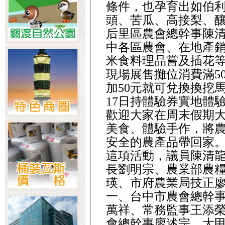
條件，也孕育出如伯
頭、苦瓜、高接梨、
后里區農會總幹事陳
中各區農會、在地產
米食料理品嘗及插花
現場展售攤位消費滿5
加50元就可兌換換挖
17日持體驗券實地體
歡迎大家在周末假期
美食、體驗手作，將
安全的農產品帶回家
這項活動，議員陳清
長劉明宗、農業部農
瑛、市府農業局技正
一、台中市農會總幹
萬祥、常務監事王添
會總幹事廖述宗、大