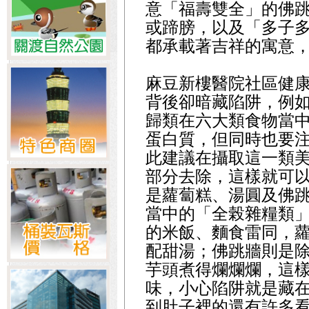
意「福壽雙全」的佛
或蹄膀，以及「多子
都承載著吉祥的寓意
麻豆新樓醫院社區健
背後卻暗藏陷阱，例如
歸類在六大類食物當
蛋白質，但同時也要
此建議在攝取這一類
部分去除，這樣就可
是蘿蔔糕、湯圓及佛
當中的「全榖雜糧類
的米飯、麵食雷同，蘿
配甜湯；佛跳牆則是
芋頭煮得爛爛爛，這
味，小心陷阱就是藏
到肚子裡的還有許多