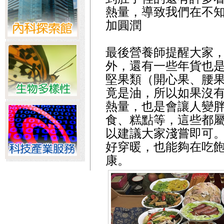
熱量，導致我們在不
加圓潤
最後營養師提醒大家
外，還有一些年貨也
堅果類（開心果、腰
竟是油，所以如果沒
熱量，也是會讓人變
食、糕點等，這些都
以建議大家淺嘗即可
好穿暖，也能夠在吃
康。