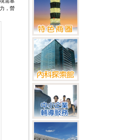
境需靠
力，營