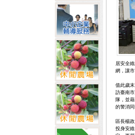
居安全維
網，讓市
值此歲末
訪臺南市
隊，並藉
的警消同
區長楊政
投身安維