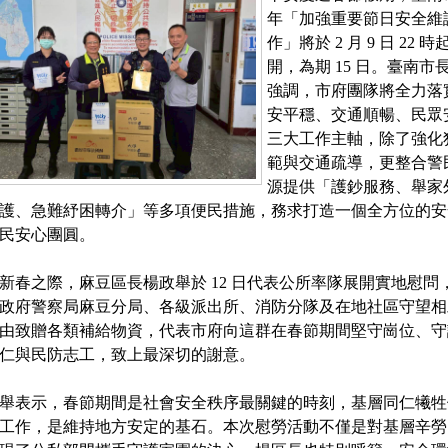
年「加強重要節日安全維
作」將於 2 月 9 日 22 
開，為期 15 日。臺南市
強調，市府團隊將全力落
安平穩、交通順暢、民眾
三大工作主軸，除了強化
範與交通疏導，更整合警
源提供「護鈔服務、舉家
護、急難紓困轉介」等多項便民措施，務求打造一個全方位的安
民安心團圓。
新春之際，麻豆區長楊政舉於 12 日代表公所率隊展開實地慰問
政府警察局麻豆分局、各級派出所、消防分隊及在地社區守望相
由致贈各類補給物資，代表市府向這群在春節期間堅守崗位、守
仁與民防志工，致上最深切的謝意。
舉表示，春節期間是社會安全秩序最關鍵的時刻，基層同仁犧牲
工作，是維持地方安定的基石。本次慰勞活動不僅是對基層辛勞