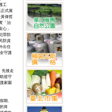
護工
時起正式展
長黃偉哲
實「治
安心」
犯罪防
民防資
外出住
全守護
，先後走
助巡守
護家園
假期、
的肯