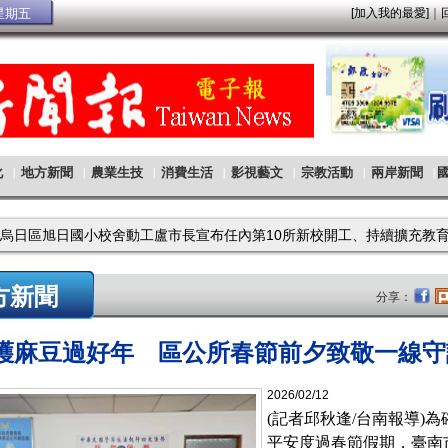
方新聞
分享：
麻豆過好年 區公所春節前夕致敬一線守
2026/02/12
(記者邱秋逢/台南報導)
平安度過春節假期，臺南市 