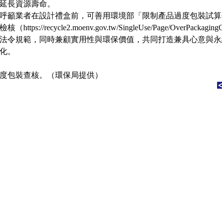
延長資源壽命。
呼籲業者在設計禮盒前，可善用環境部「限制產品過度包裝試算
ttps://recycle2.moenv.gov.tw/SingleUse/Page/OverPackagin
法令規範，同時兼顧實用性與環保價值，共同打造兼具心意與永
化。
度包裝查核。（環保局提供）