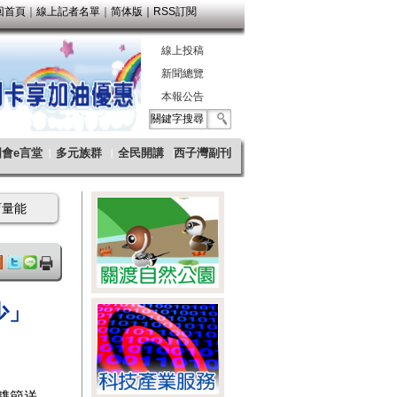
少」
雙節送