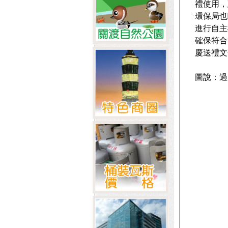
禮使用，
環保局也
進行自主檢核（h
確保符合
慶送禮文
圖說：過