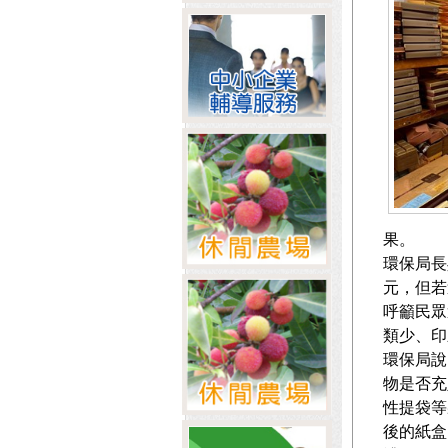
果。
環保局長
元，但若
呼籲民眾
類少、印
環保局說
物是否充
性提袋等
後的紙盒