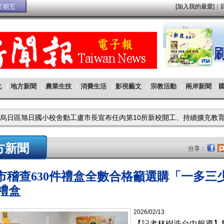
方新聞
分享：
稽查630件禮盒全數合格籲選購「一多三
禮盒
2026/02/13
【記者林樹浩台中報導】