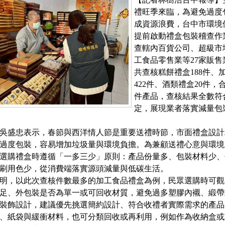
禮旺季來臨，為避免過度
成資源浪費，台中市環境
提前啟動禮盒包裝稽查作
查轄內百貨公司、超級市
工食品零售業等27家販售
共查核糕餅禮盒188件、
422件、酒類禮盒20件，合
件產品，查核結果全數符
定，展現業者落實減量包
吳盛忠表示，春節與西洋情人節是重要送禮時節，市面禮盒設計
過度包裝，容易增加垃圾量與環境負擔。為兼顧送禮心意與環境
選購禮盒時遵循「一多三少」原則：產品份量多、包裝材料少、
刷用色少，從消費端落實源頭減量與低碳生活。
明，以此次查核件數最多的加工食品禮盒為例，民眾選購時可觀
足、外包裝是否為單一或可回收材質，避免過多塑膠內襯、緞帶
裝飾設計，建議優先挑選簡約設計、符合收禮者實際需求的產品
、紙袋與緩衝材料，也可分類回收或再利用，例如作為收納盒或