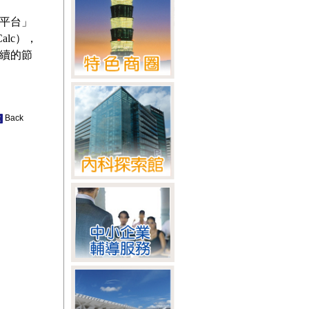
平台」
gCalc），
續的節
Back