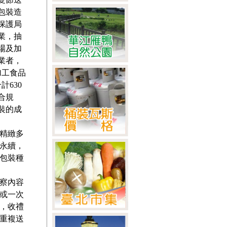
包裝造
保護局
業，抽
場及加
業者，
加工食品
計630
合規
裝的成
精緻多
永續，
包裝種
察內容
或一次
，收禮
重複送