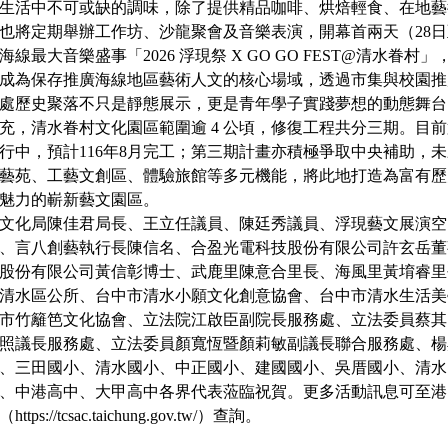
生活中不可或缺的調味，除了提供精品咖啡、烘焙輕食、在地藝
也將定期舉辦工作坊、沙龍聚會及音樂表演，開幕首兩天（28日
線最大音樂盛事「2026 浮現祭 X GO GO FEST@清水眷村
成為保存推廣海線地區藝術人文的核心場域，透過市集與校園推
處歷史聚落不只是靜態展示，更是青年學子實踐夢想的動態舞台
充，清水眷村文化園區範圍逾 4 公頃，修復工程共分三期。目
行中，預計116年8月完工；第三期計畫亦積極爭取中央補助，
藝苑、工藝文創區、體驗旅館等多元機能，將此地打造為富有歷
魅力的嶄新藝文園區。
文化局陳佳君局長、王立任議員、陳廷秀議員、浮現藝文展演空
、言八創藝執行長陳信名、合盈光電科技股份有限公司許玄岳董
股份有限公司黃信彰博士、武鹿里陳意合里長、海風里黃堉睿里
清水區公所、台中市清水小願文化創意協會、台中市清水生活美
市竹籬笆文化協會、立法院江啟臣副院長服務處、立法委員蔡其
照議長服務處、立法委員顏寬恆暨顏莉敏副議長聯合服務處、楊
、三田國小、清水國小、中正國小、建國國小、吳厝國小、清水
、中港高中、大甲高中各界代表蒞臨祝賀。更多活動訊息可至港
tps://tcsac.taichung.gov.tw/）查詢。