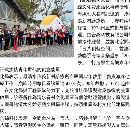
線文化資產活化再傳捷報
海線七大眷村記憶的「原
義新村診療所」，歷時兩
修復，於28日正式對外開
運。由合錦科技有限公司
前接棒經營，並將此空間
「言八創藝空間」，首波
勢聯手海線音樂盛事「202
祭」，打造學生音樂嘉年
正式接軌青年世代的創意能量。
化局表示，原清水信義新村診療所自民國47年啟用，負責海線
療工作，巔峰時期每日看診量達500人次，90年裁撤，106年起
，在文化局與工程團隊努力下，克服遺址保護與建築修復的雙重
啟用，診療所作為清水眷村文化園區首個啟動經營據點，將與港
立圖書館清水分館等藝文機構串聯，持續推廣眷村文化並建構完
落。
合錦科技表示，空間命名為「言八」，巧妙拆解自「診」字左側
八部，讀音更與民生必備的「鹽巴」同音，寓意藝術與人文應如