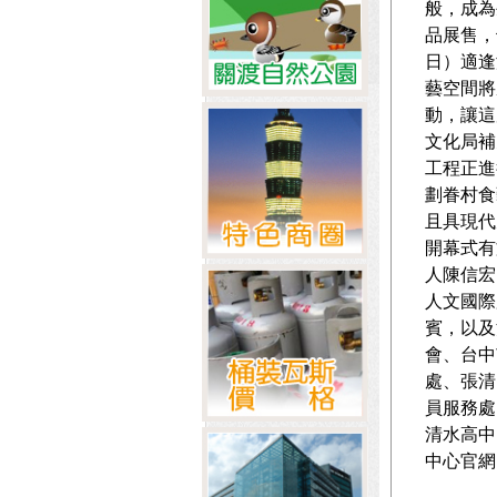
般，成為
品展售，
日）適逢海
藝空間將
動，讓這
文化局補
工程正進
劃眷村食
且具現代
開幕式有
人陳信宏
人文國際
賓，以及
會、台中
處、張清
員服務處
清水高中
中心官網（ht