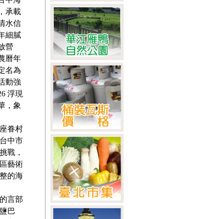
，承載
清水信
年細膩
放營
農曆年
定名為
活動強
6 浮現
華，象
七座眷村
由台中市
挑戰，
區藝術
整的海
的言部
鹽巴