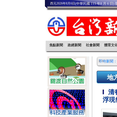
即時新聞：
地
清眷
浮現