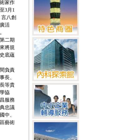
術家作
至3月1
」，言八創
廣活
。
前第二期
未來將規
史底蘊
間負責
事長、
長等貴
學協
昌服務
典忠議
國中、
區藝術