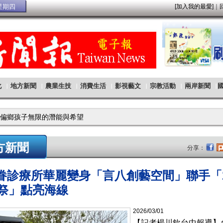
方新聞
分享：
診療所華麗變身「言八創藝空間」聯手「2
祭」點亮海線
2026/03/01
【記者楊川欽台中報導】