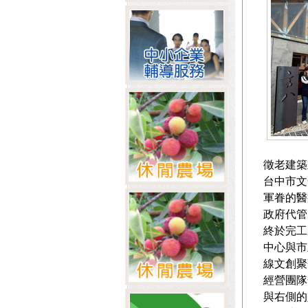
徵老建築
台中市文
軍眷的醫
政府代管
終於完工
中心與市
線文創聚
經營團隊
與右側的