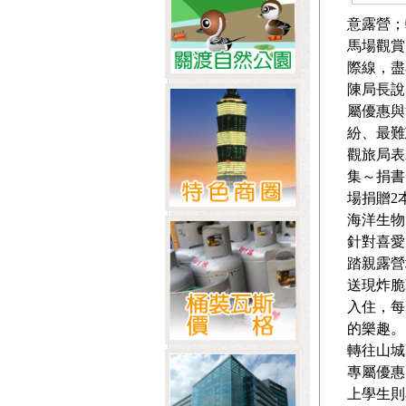
意露營；
馬場觀賞
際線，盡
陳局長說
屬優惠與
紛、最難
觀旅局表
集～捐書
場捐贈2
海洋生物
針對喜愛
踏親露營
送現炸脆
入住，每
的樂趣。
轉往山城
專屬優惠
上學生則