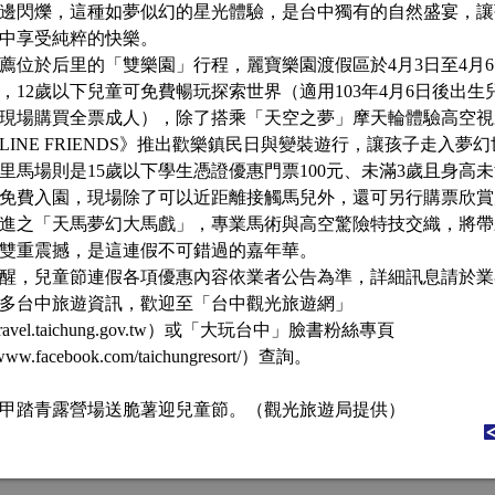
邊閃爍，這種如夢似幻的星光體驗，是台中獨有的自然盛宴，讓
中享受純粹的快樂。
薦位於后里的「雙樂園」行程，麗寶樂園渡假區於4月3日至4月
，12歲以下兒童可免費暢玩探索世界（適用103年4月6日後出生
現場購買全票成人），除了搭乘「天空之夢」摩天輪體驗高空視
LINE FRIENDS》推出歡樂鎮民日與變裝遊行，讓孩子走入夢
里馬場則是15歲以下學生憑證優惠門票100元、未滿3歲且身高未
免費入園，現場除了可以近距離接觸馬兒外，還可另行購票欣賞
進之「天馬夢幻大馬戲」，專業馬術與高空驚險特技交織，將帶
雙重震撼，是這連假不可錯過的嘉年華。
醒，兒童節連假各項優惠內容依業者公告為準，詳細訊息請於業
多台中旅遊資訊，歡迎至「台中觀光旅遊網」
://travel.taichung.gov.tw）或「大玩台中」臉書粉絲專頁
/www.facebook.com/taichungresort/）查詢。
甲踏青露營場送脆薯迎兒童節。（觀光旅遊局提供）