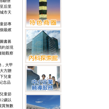
體驗愜
至后里
城市天
童節專
個最繽
「圖書募
預約並現
僅能觀察
動，大甲
就大方贈
以下兒童
紀念品
兒童節
12歲以
觀賞無數