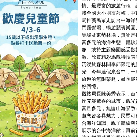
情、最豐富的旅遊行程，
接全國大小朋友蒞臨，中
局推薦民眾走訪台中海洋
門露營場，暢遊麗寶樂園
馬場及東勢林場，無論是
富多元的海洋生態、體驗
趣，或於主題樂園感受歡
激、欣賞精彩馬戲特技表
沉浸於森林間季節限定的
光，今年連假來台中，一
旅遊的無限樂趣，盡享滿
好回憶。
觀旅局長陳美秀表示，台
座充滿驚喜的城市，觀光
富且多元，無論山海景致
遊憩皆各具魅力，民眾可
合海洋知識、親子體驗與
展示的台中海洋館；再前