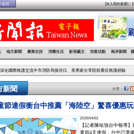
方新聞
分享：
節連假衝台中推薦「海陸空」驚喜優惠玩
2026/04/02
【記者陳祐強台中報導】
童節4天連假，台中已準