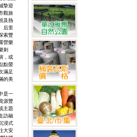
誠摯迎
市觀旅
館及熱
、后里
探索豐
露營樂
樂刺
演，或
點點螢
次滿足
滿的美
中是一
資源豐
或主題
走訪融
沉浸式
往大安