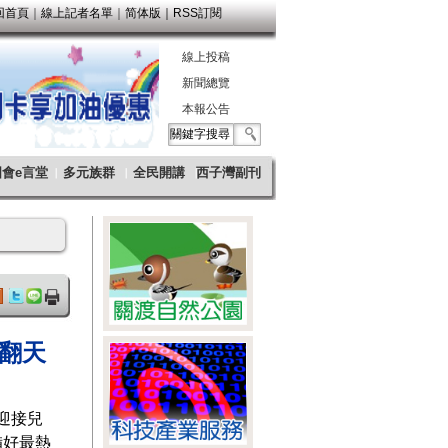
翻天
迎接兒
備好最熱