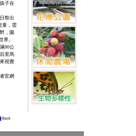
孩子在
6日祭出
兒童，需
野，園
幻世界。
滿90公
后里馬
來視覺
者官網
Back