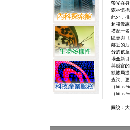
螢光在身
森林懷抱
此外，推
超殺優惠
搭配一名
區更與《
鄰近的后
分的孩童
場全新引
與感官的
觀旅局提
查詢。更
（https
（https:/
圖說：大