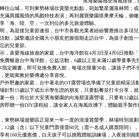
濱海樂園感受海風徐徐，
轉往山城，可到東勢林場欣賞螢光點點，宛如繁星灑落林間；或
充滿異國風情的馬戲特技表演；再到麗寶樂園搭乘摩天輪，俯瞰
享「海、陸、空」一次到位的多元旅遊體驗。
明，為迎接兒童節連假，台中市各觀光業者紛紛響應推出多項兒
活動，誠摯邀請全國大小朋友把握假期走訪台中，為孩子創造一
忘的兒童節。
示，喜愛海線旅遊的家庭，台中海洋館在4月3日至4月6日推動
免費暢遊台中海洋館」公益活動，6歲以上至未滿12歲學童事先
本指定圖書，即可兌換免費入館，每場次限量50名，讓孩子們不
，更能寓教於樂傳遞分享喜悅。
戶外野趣的家庭，台中著名的OT露營場也準備了兒童節精采活
場針對15歲以下或出示學生證的朋友，只要點餐並打卡分享，
薯一份；而位於大安濱海樂園的向海那漾露營場，只要有12歲
房即贈一份DIY課程組，讓全家人在海風吹拂下，體驗親手製作
，東勢林場遊樂區正迎來一年一度的浪漫賞螢季，林場特別規劃
，12歲（含）以下兒童門票僅需60元（需一名成人購票陪同），
享有160元優惠價，白天孩子可以挑戰體能訓練場，入夜後則能