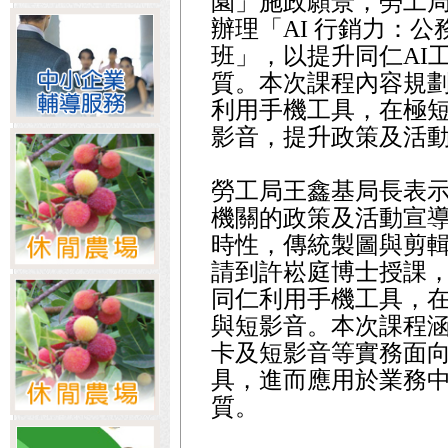
園」施政願景，勞工局
辦理「AI 行銷力：
班」，以提升同仁AI
質。本次課程內容規劃
利用手機工具，在極
影音，提升政策及活
勞工局王鑫基局長表
機關的政策及活動宣
時性，傳統製圖與剪
請到許崧庭博士授課，
同仁利用手機工具，
與短影音。本次課程涵
卡及短影音等實務面
具，進而應用於業務
質。