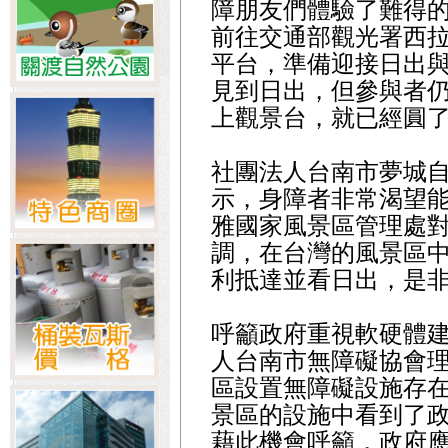
障朋友們體驗了難得的
前往交通部觀光署西
平台，準備迎接日出
見到日出，但參與者
上觀景台，就已經圓
社團法人台南市夢城
示，身障者非常渴望
雅國家風景區管理處
調，在台灣的風景區
利抵達並看日出，是
呼籲政府重視軟硬體建
人台南市無障礙協會
區設置無障礙設施存
景區的設施中看到了
藉此機會呼籲，政府