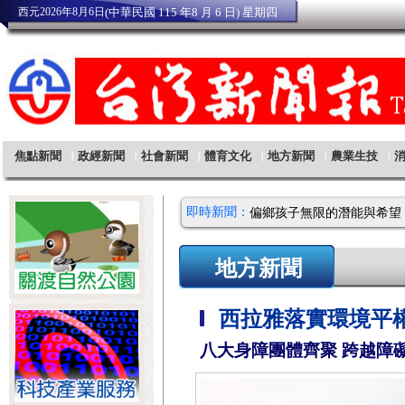
即時新聞：
地方新聞
西拉雅落實環境平
八大身障團體齊聚 跨越障