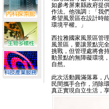
如參考屏東縣政府提
作法。他強調：「我
希望風景區在設計時
環境平權。」
西拉雅國家風景區管
風景區，要讓景點完
挑戰，但管理處將會
動景點的無障礙環境
自然。
此次活動圓滿落幕，
民間攜手合作，消除
真正實現自立生活，