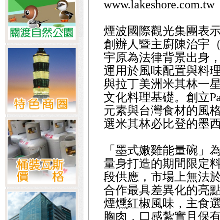
www.lakeshore.com.tw
煙波國際觀光集團表示，
創辦人暨主廚陳治宇（C
宇原為法律背景出身
運用於風味配置與料理
與拉丁美洲米其林一星
文化料理基礎。創立Pa
元素與台灣食材的風
選米其林必比登的墨
「墨式嫩雞能量碗」
量身打造的期間限定
段供應，市場上無法
合作最具差異化的亮
煙燻紅椒風味，主食
胸肉，口感紮實且保