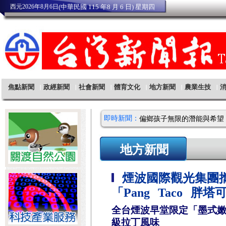
即時新聞：
地方新聞
煙波國際觀光集團
「Pang Taco 胖塔
全台煙波早堂限定「墨式
級拉丁風味