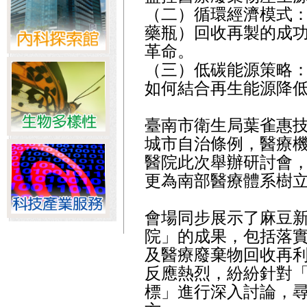
（二）循環經濟模式
藥瓶）回收再製的成
革命。
（三）低碳能源策略
如何結合再生能源降
臺南市衛生局葉雀惠
城市自治條例，醫療
醫院此次舉辦研討會
更為南部醫療體系樹
會場同步展示了麻豆
院」的成果，包括落
及醫療廢棄物回收再
反應熱烈，紛紛針對
標」進行深入討論，