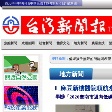
即時新聞：
地方新聞
麻豆新樓醫院領航
舉辦「2026臺南市邁向低