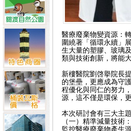
醫療廢棄物變資源：
圍繞著「循環永續」
生大量的塑膠、玻璃
類與技術創新，將能
新樓醫院劉啓擧院長
的堡壘，更應成為守
程優化與同仁的努力
源，這不僅是環保，
本次研討會有三大主
（一）精準減量技術
監控醫療廢棄物產生