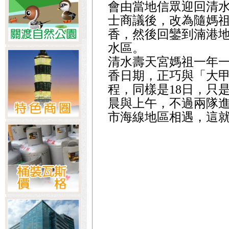
會由當地信眾迎回清
士商議後，改為隨媽
香，然後回鑾到湳港
水區。
清水壽天宮媽祖一年
香日期，正巧與「大
程，同樣是18日，只
晨與上午，不過兩隊
市海線地區相遇，這