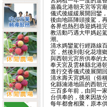
宮媽祖一年一度的進香
嘉義北港朝天宮等宮
儀式後緩緩展開回鑾，
後由地區陣頭接駕，
各界也熱烈恭迎媽祖
教活動巧遇大甲媽起
潮。
清水媽鑾駕行經路線
宮，然後到彰化花壇
與西朝元宮所供奉的
奉天宮及雲林縣北港
進行交香儀式後展開
清水壽天宮媽祖（俗
化縣湳港地區的西朝
三百多年前，由同一
台供奉的，後來因故
每年都會相聚，原本