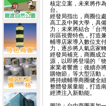
核定立案，未來將作
台。
經發局指出，商圈位
高工及中興大學，具
力；未來將結合「台
街區視覺特色，打造
輔導店家導入數位支
力，逐步將人氣店家
經發局補充，商圈成
源，以即將登場的「物
家業者響應；後續亦
購物節」等大型活動
將持續輔導商圈健全
整體發展量能，打造
經濟注入新動能。
圖說：台中商圈再加