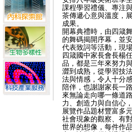
課程學習禮儀、專注
茶傳遞心意與溫度，
成果。
開幕典禮時，由四箴
的舞碼揭開序幕，並
代表致詞等活動，現
四箴國中家長會長楊
品，都是三年來努力
澀到成熟，從學習技
法與情感，令人十分
陪伴，也謝謝家長一
來無論走向哪一條道
力、創造力與自信心
展覽作品題材豐富多
社會現象的觀察、有
世界的想像，每件作