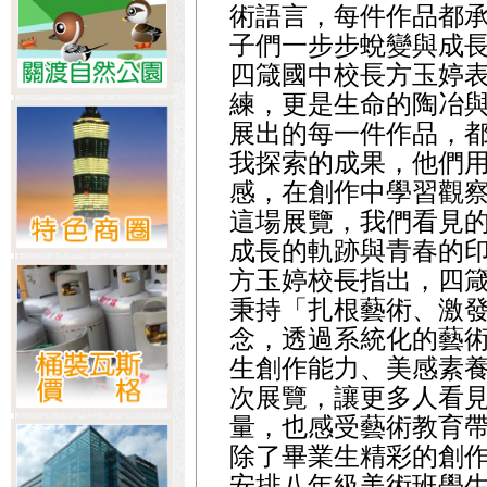
術語言，每件作品都
子們一步步蛻變與成
四箴國中校長方玉婷
練，更是生命的陶冶
展出的每一件作品，
我探索的成果，他們
感，在創作中學習觀
這場展覽，我們看見
成長的軌跡與青春的
方玉婷校長指出，四
秉持「扎根藝術、激
念，透過系統化的藝
生創作能力、美感素
次展覽，讓更多人看
量，也感受藝術教育
除了畢業生精彩的創
安排八年級美術班學