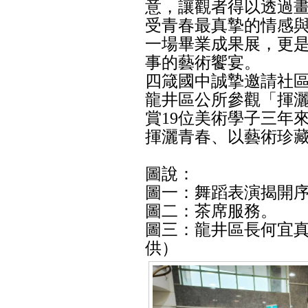
意，讓觀者得以透過
受青春最真摯的情感
一場畢業成果展，更
事的藝術饗宴。
四箴國中誠摯邀請社
龍井區公所參觀「揮
賞19位美術學子三年
揮灑青春、以藝術珍
圖說：
圖一：舞蹈表演揭開
圖二：茶席服務。
圖三：龍井區長何宜
供）